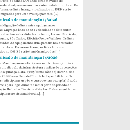
o Preto e Valinhos. Os links serão movidos do
ento atual para um novo roteador instalado no local. Da
orma, os links Intragov localizados no IPEN serão
migrados para um novo equipamento. […]
icado de manutenção 15/2026
: Migração de links entre equipamentos
ão: Migração links de alta velocidade no datacenter
e atendem as localidades de Bauru, Lorena, Piracicaba,
unga, São Carlos, Ribeirão Preto e Valinhos. Os links
ovidos do equipamento atual para um novo roteador
do no local. Da mesma forma, os links Intragov
ados no CeTISP serão também migrados […]
icado de manutenção 14/2026
: Manutenção no edisciplinas.usp.br Descrição: Será
 atualização da infraestrutura e aplicação de correções
 e segurança. Data: 25/07/2026 (sábado) Horário: das
s 22:00 horas Período/Tipo de Indisponibilidade: Os
s (edisciplinas.usp.br e cursosextensao.usp.br) ficarão
veis para login durante a maior parte do período de
ção. Unidades/Serviços afetados: Todos as unidades
ciplinas no sistema Moodle. […]