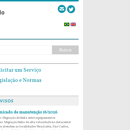
lo
VISOS
icado de manutenção 16/2026
: Migração de links entre equipamentos
ão: Migração links de alta velocidade no datacenter
e atendem as localidades Piracicaba, São Carlos,