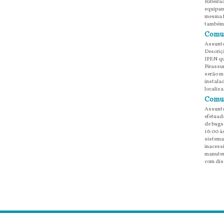
Ribeirã
equipam
mesma f
também 
Comun
Assunto
Descriç
IPEN qu
Pirassun
serão m
instala
localiz
Comun
Assunto
efetuada
de bugs
16:00 à
sistema
inacessí
manuten
com dis