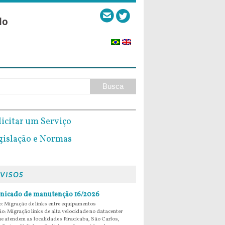
lo
VISOS
icado de manutenção 16/2026
: Migração de links entre equipamentos
ão: Migração links de alta velocidade no datacenter
e atendem as localidades Piracicaba, São Carlos,