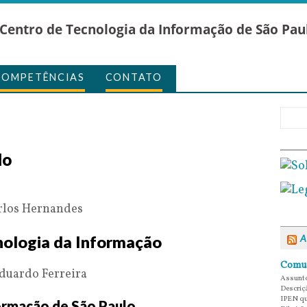
Centro de Tecnologia da Informação de São Pau
COMPETÊNCIAS
CONTATO
lo
arlos Hernandes
nologia da Informação
A
Comun
 Eduardo Ferreira
Assunto
Descriç
IPEN qu
ormação de São Paulo