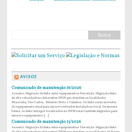
AVISOS
Comunicado de manutenção 16/2026
Assunto: Migração de links entre equipamentos Descrição: Migração links
de alta velocidade no datacenter IPEN que atendem as localidades
Piracicaba, São Carlos, Ribeirão Preto e Valinhos. Os links serão movidos
do equipamento atual para um novo roteador instalado no local. Da mesma
forma, os links Intragov localizados no IPEN serão também migrados para
um novo equipamento. […]
Comunicado de manutenção 15/2026
Assunto: Migração de links entre equipamentos Descrição: Migração links
de alta velocidade no datacenter IPEN que atendem as localidades de Bauru,