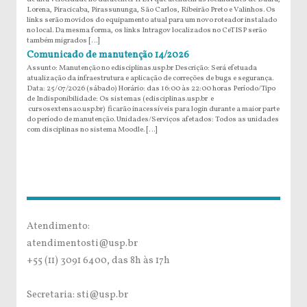
Lorena, Piracicaba, Pirassununga, São Carlos, Ribeirão Preto e Valinhos. Os
links serão movidos do equipamento atual para um novo roteador instalado
no local. Da mesma forma, os links Intragov localizados no CeTISP serão
também migrados […]
Comunicado de manutenção 14/2026
Assunto: Manutenção no edisciplinas.usp.br Descrição: Será efetuada
atualização da infraestrutura e aplicação de correções de bugs e segurança.
Data: 25/07/2026 (sábado) Horário: das 16:00 às 22:00 horas Período/Tipo
de Indisponibilidade: Os sistemas (edisciplinas.usp.br e
cursosextensao.usp.br) ficarão inacessíveis para login durante a maior parte
do período de manutenção. Unidades/Serviços afetados: Todos as unidades
com disciplinas no sistema Moodle. […]
Atendimento:
atendimentosti@usp.br
+55 (11) 3091 6400, das 8h às 17h
Secretaria: sti@usp.br