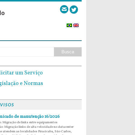
lo
VISOS
icado de manutenção 16/2026
: Migração de links entre equipamentos
ão: Migração links de alta velocidade no datacenter
e atendem as localidades Piracicaba, São Carlos,