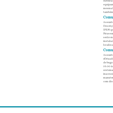
Ribeirã
equipam
mesma f
também 
Comun
Assunto
Descriç
IPEN qu
Pirassun
serão m
instala
localiz
Comun
Assunto
efetuada
de bugs
16:00 à
sistema
inacessí
manuten
com dis