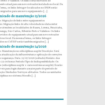
o Preto e Valinhos. Os links serão movidos do
ento atual para um novo roteador instalado no local. Da
orma, os links Intragov localizados no IPEN serão
migrados para um novo equipamento. […]
icado de manutenção 15/2026
: Migração de links entre equipamentos
ão: Migração links de alta velocidade no datacenter
e atendem as localidades de Bauru, Lorena, Piracicaba,
unga, São Carlos, Ribeirão Preto e Valinhos. Os links
ovidos do equipamento atual para um novo roteador
do no local. Da mesma forma, os links Intragov
ados no CeTISP serão também migrados […]
icado de manutenção 14/2026
: Manutenção no edisciplinas.usp.br Descrição: Será
 atualização da infraestrutura e aplicação de correções
 e segurança. Data: 25/07/2026 (sábado) Horário: das
s 22:00 horas Período/Tipo de Indisponibilidade: Os
s (edisciplinas.usp.br e cursosextensao.usp.br) ficarão
veis para login durante a maior parte do período de
ção. Unidades/Serviços afetados: Todos as unidades
ciplinas no sistema Moodle. […]