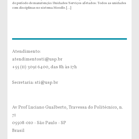
do período de manutenção. Unidades/Serviços afetados: Todos as unidades
com disciplinas no sistema Moodle. […]
Atendimento:
atendimentosti@usp.br
+55 (11) 3091 6400, das 8h às 17h
Secretaria: sti@usp.br
Av Prof Luciano Gualberto, Travessa do Politécnico, n.
71
05508-010 - São Paulo - SP
Brasil