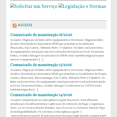
AVISOS
Comunicado de manutenção 16/2026
Assunto: Migração de links entre equipamentos Descrição: Migração links
de alta velocidade no datacenter IPEN que atendem as localidades
Piracicaba, São Carlos, Ribeirão Preto e Valinhos. Os links serão movidos
do equipamento atual para um novo roteador instalado no local. Da mesma
forma, os links Intragov localizados no IPEN serão também migrados para
um novo equipamento. […]
Comunicado de manutenção 15/2026
Assunto: Migração de links entre equipamentos Descrição: Migração links
de alta velocidade no datacenter IPEN que atendem as localidades de Bauru,
Lorena, Piracicaba, Pirassununga, São Carlos, Ribeirão Preto e Valinhos. Os
links serão movidos do equipamento atual para um novo roteador instalado
no local. Da mesma forma, os links Intragov localizados no CeTISP serão
também migrados […]
Comunicado de manutenção 14/2026
Assunto: Manutenção no edisciplinas.usp.br Descrição: Será efetuada
atualização da infraestrutura e aplicação de correções de bugs e segurança.
Data: 25/07/2026 (sábado) Horário: das 16:00 às 22:00 horas Período/Tipo
de Indisponibilidade: Os sistemas (edisciplinas.usp.br e
cursosextensao.usp.br) ficarão inacessíveis para login durante a maior parte