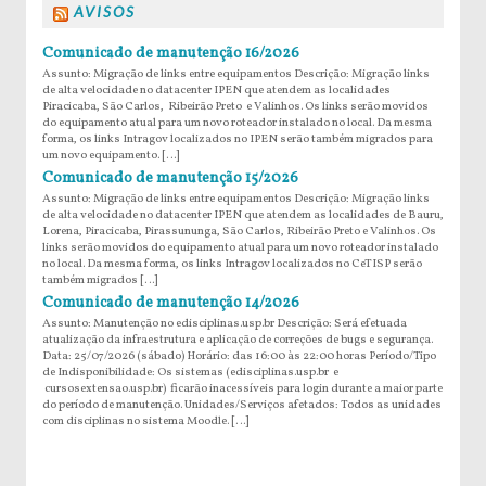
AVISOS
Comunicado de manutenção 16/2026
Assunto: Migração de links entre equipamentos Descrição: Migração links
de alta velocidade no datacenter IPEN que atendem as localidades
Piracicaba, São Carlos, Ribeirão Preto e Valinhos. Os links serão movidos
do equipamento atual para um novo roteador instalado no local. Da mesma
forma, os links Intragov localizados no IPEN serão também migrados para
um novo equipamento. […]
Comunicado de manutenção 15/2026
Assunto: Migração de links entre equipamentos Descrição: Migração links
de alta velocidade no datacenter IPEN que atendem as localidades de Bauru,
Lorena, Piracicaba, Pirassununga, São Carlos, Ribeirão Preto e Valinhos. Os
links serão movidos do equipamento atual para um novo roteador instalado
no local. Da mesma forma, os links Intragov localizados no CeTISP serão
também migrados […]
Comunicado de manutenção 14/2026
Assunto: Manutenção no edisciplinas.usp.br Descrição: Será efetuada
atualização da infraestrutura e aplicação de correções de bugs e segurança.
Data: 25/07/2026 (sábado) Horário: das 16:00 às 22:00 horas Período/Tipo
de Indisponibilidade: Os sistemas (edisciplinas.usp.br e
cursosextensao.usp.br) ficarão inacessíveis para login durante a maior parte
do período de manutenção. Unidades/Serviços afetados: Todos as unidades
com disciplinas no sistema Moodle. […]